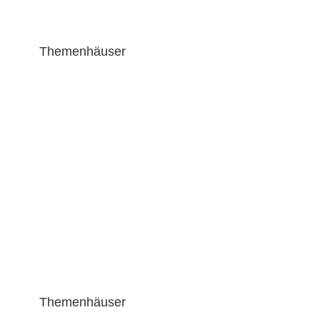
Themenhäuser
Holzhaus mit Schlafboden M-10-276
Themenhäuser