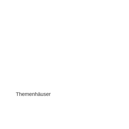
Gartenhaus mit Schlafboden M-20-238
Themenhäuser
Blockbohlenhaus mit Schlafboden M-40-166