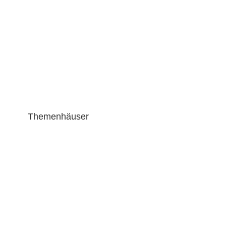
Themenhäuser
Gartenhaus mit Schlafboden M-16-277